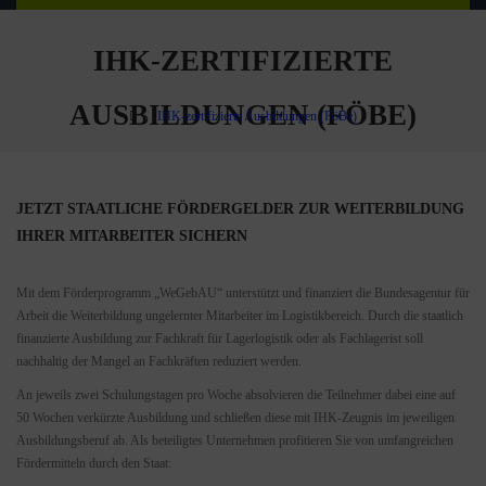
IHK-ZERTIFIZIERTE
AUSBILDUNGEN (FÖBE)
IHK-zertifizierte Ausbildungen (FöBe)
JETZT STAATLICHE FÖRDERGELDER ZUR WEITERBILDUNG
IHRER MITARBEITER SICHERN
Mit dem Förderprogramm „WeGebAU“ unterstützt und finanziert die Bundesagentur für
Arbeit die Weiterbildung ungelernter Mitarbeiter im Logistikbereich. Durch die staatlich
finanzierte Ausbildung zur Fachkraft für Lagerlogistik oder als Fachlagerist soll
nachhaltig der Mangel an Fachkräften reduziert werden.
An jeweils zwei Schulungstagen pro Woche absolvieren die Teilnehmer dabei eine auf
50 Wochen verkürzte Ausbildung und schließen diese mit IHK-Zeugnis im jeweiligen
Ausbildungsberuf ab. Als beteiligtes Unternehmen profitieren Sie von umfangreichen
Fördermitteln durch den Staat: