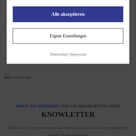
Alle akzeptieren
Zeige 1 bis 3 von 3 (1 Seite(n))
Eigene Einstellungen
Datenschutz
|
Impressum
IMMER TOP INFORMIERT
UND AUF DEM NEUESTEN STAND
KNOWLETTER
Melden Sie sich jetzt zu unserem Knowletter an und lassen Sie sich regelmäßig über
aktuelle Themen informieren