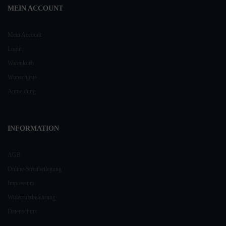
MEIN ACCOUNT
Mein Account
Login
Warenkorb
Wunschliste
Anmeldung
INFORMATION
AGB
Online-Streitbeilegung
Impressum
Widerrufsbelehrung
Datenschutz