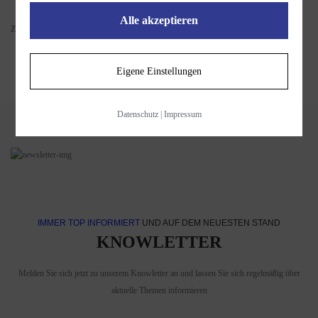
Alle akzeptieren
Zeige 1 bis 7 von 7 (1 Seite(n))
Eigene Einstellungen
Datenschutz
|
Impressum
IMMER TOP INFORMIERT
UND AUF DEM NEUESTEN STAND
KNOWLETTER
Melden Sie sich jetzt zu unserem Knowletter an und lassen Sie sich regelmäßig über
aktuelle Themen informieren