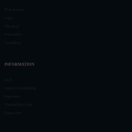
Mein Account
Login
Warenkorb
Wunschliste
Anmeldung
INFORMATION
AGB
Online-Streitbeilegung
Impressum
Widerrufsbelehrung
Datenschutz