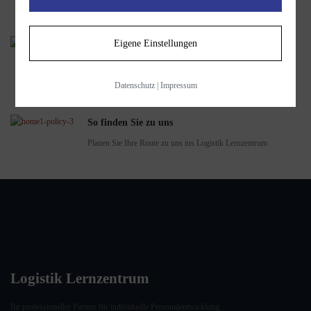
Lernzentrum zur Verfügung
Eigene Einstellungen
Kontaktieren Sie uns
Unter 07031 / 30 60 100 stehen wir Ihnen für Fragen gerne zur
Verfügung
Datenschutz
|
Impressum
So finden Sie zu uns
Planen Sie Ihre Route zu uns ins Logistik Lernzentrum
Logistik Lernzentrum
Ihr professioneller Partner für individuelle Personalentwicklung