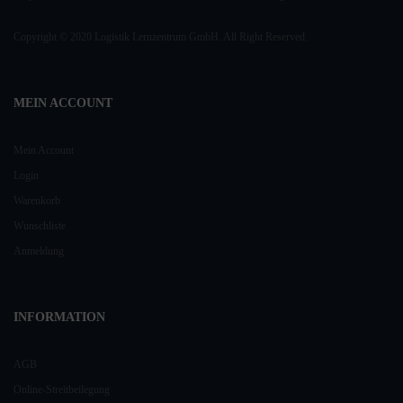
Copyright © 2020 Logistik Lernzentrum GmbH. All Right Reserved.
MEIN ACCOUNT
Mein Account
Login
Warenkorb
Wunschliste
Anmeldung
INFORMATION
AGB
Online-Streitbeilegung