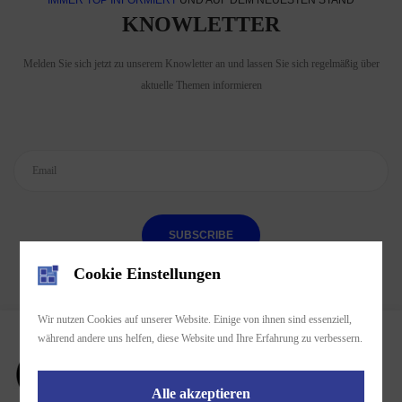
IMMER TOP INFORMIERT
UND AUF DEM NEUESTEN STAND
KNOWLETTER
Melden Sie sich jetzt zu unserem Knowletter an und lassen Sie sich regelmäßig über
aktuelle Themen informieren
SUBSCRIBE
Cookie Einstellungen
Wir nutzen Cookies auf unserer Website. Einige von ihnen sind essenziell,
während andere uns helfen, diese Website und Ihre Erfahrung zu verbessern.
Kostenlos Parken
Mehr als 100 kostenlose Parkplätze stehen Ihnen rund um das
Alle akzeptieren