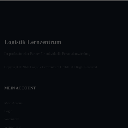
Logistik Lernzentrum
Ihr professioneller Partner für individuelle Personalentwicklung
Copyright © 2020 Logistik Lernzentrum GmbH. All Right Reserved.
MEIN ACCOUNT
Mein Account
Login
Warenkorb
Wunschliste