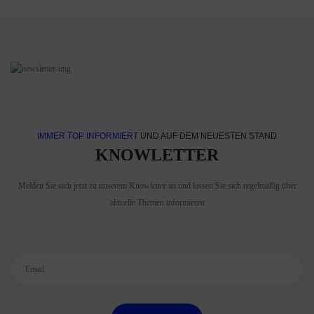
Prüfungsvorbereitung).
Von 8:30 Uhr bis 16:00 Uhr, wöchentlich zwei Tage nach IHK-
Rahmenlehrplan statt.
Seminarpreis
IMMER TOP INFORMIERT
UND AUF DEM NEUESTEN STAND
Die Bundesagentur für Arbeit trägt über das Förderprogramm „FöBe
KNOWLETTER
(Förderung Beschäftigter)“ die kompletten Kursgebühren für Sie. Mit enthalten
sind außerdem:
Melden Sie sich jetzt zu unserem Knowletter an und lassen Sie sich regelmäßig über
Prüfungsgebühren
aktuelle Themen informieren
Fahrtkosten
Kosten für Lernmaterialien (Bücher, Taschenrechner etc.)
Arbeitsentgeltzuschuss über die entstandene Ausfallzeit des
Arbeitnehmers/ Prüflings
Seit August 2016 erhält jeder erfolgreiche Prüfungsabsolvent eine
attraktive Weiterbildungsprämie