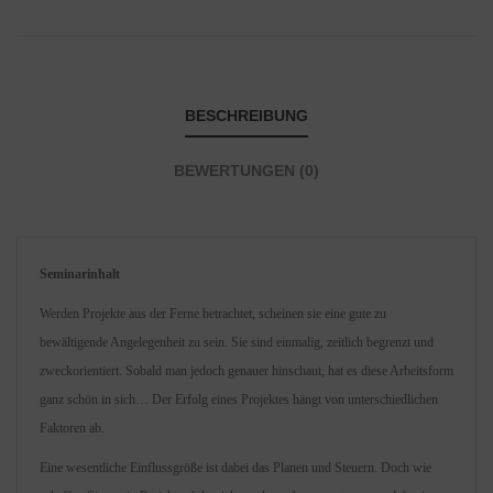
BESCHREIBUNG
BEWERTUNGEN (0)
Seminarinhalt
Werden Projekte aus der Ferne betrachtet, scheinen sie eine gute zu
bewältigende Angelegenheit zu sein. Sie sind einmalig, zeitlich begrenzt und
zweckorientiert. Sobald man jedoch genauer hinschaut, hat es diese Arbeitsform
ganz schön in sich… Der Erfolg eines Projektes hängt von unterschiedlichen
Faktoren ab.
Eine wesentliche Einflussgröße ist dabei das Planen und Steuern. Doch wie