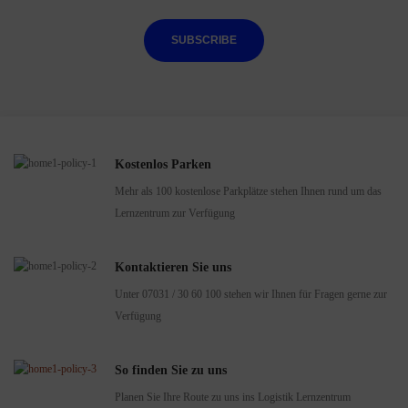
Seminarziel
SUBSCRIBE
Die Teilnehmer/-innen lernen die Grundlagen des Projektmanagements kennen.
Im Rahmen von Übungen wird dieses Wissen in einem Musterprojekt
angewendet.
Kostenlos Parken
Seminardauer / Unterrichtszeit
Mehr als 100 kostenlose Parkplätze stehen Ihnen rund um das
Lernzentrum zur Verfügung
3 Tage, jeweils von 09:00 Uhr bis 17:00 Uhr
Kontaktieren Sie uns
Ausblick
Unter 07031 / 30 60 100 stehen wir Ihnen für Fragen gerne zur
Dieses Seminar dient auch zur Vorbereitung auf den Erhalt eines extern
Verfügung
geprüften „Basiszertifikats im Projektmanagement nach GPM“. Gerne können
Sie das Seminar auf einen dritten Tag ausweiten und durch die anschließende 2-
So finden Sie zu uns
stündige Prüfung das Basiszertifikat im Projektmanagement nach GPM
Planen Sie Ihre Route zu uns ins Logistik Lernzentrum
erreichen.