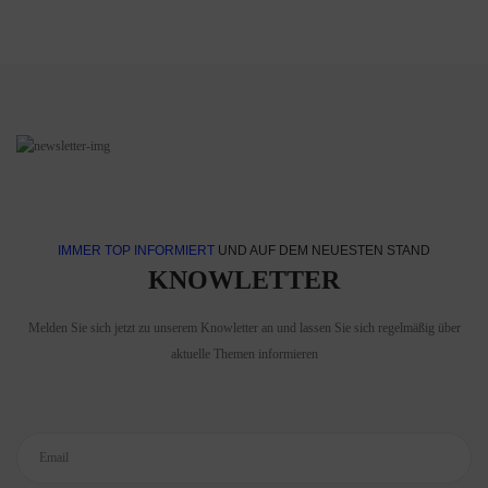
Information und Dokumentation
Interessierte Parteien (Stakeholderanalyse)
Projektkommunikation
Methoden im Projektcontrolling
Projektabschluss
Projektadministration
Projektanforderungen und Projektziele (Umfeldanalyse)
Projektcontrolling und Qualitätssicherung
Risiken und Chancen (Risikoanalyse)
IMMER TOP INFORMIERT
UND AUF DEM NEUESTEN STAND
Teamarbeit (Teammanagement)
KNOWLETTER
Überwachung, Steuerung, Berichtswesen (Projektcontrolling), Qualität
und Verträge
Melden Sie sich jetzt zu unserem Knowletter an und lassen Sie sich regelmäßig über
aktuelle Themen informieren
Tag 3 (optional)
Ausweitung auf einen dritten Schulungstag zur Vorbereitung auf den
Erhalt eines extern geprüften Basiszertifikats im Projektmanagement
nach GPM.