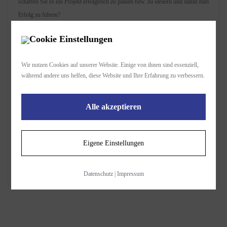
schaffen Sie es ein Projekt erfolgreich zu planen bzw. zu steuern und damit zum
Erfolg zu führen?
Cookie Einstellungen
Tag 1
Wir nutzen Cookies auf unserer Website. Einige von ihnen sind essenziell,
Kosten und Finanzmittel (Kostenplan)
während andere uns helfen, diese Website und Ihre Erfahrung zu verbessern.
Projektanforderungen und Projektziele
Projektmanagement-Einführung
Alle akzeptieren
Projektorganisation
Projektphase (Ablauf, Termine und Phasenplan)
Projektplanzyklus (Grundlagen)
Eigene Einstellungen
Projektstart, Leistungsumfang und Lieferobjekte
Projektstrukturen (Projektstrukturplan)
Datenschutz
|
Impressum
Ressourcen (Ressourcenplan)
Tag 2