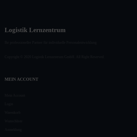
Logistik Lernzentrum
Ihr professioneller Partner für individuelle Personalentwicklung
Copyright © 2020 Logistik Lernzentrum GmbH. All Right Reserved.
MEIN ACCOUNT
Mein Account
Login
Warenkorb
Wunschliste
Anmeldung