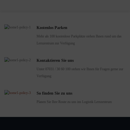
Kostenlos Parken
Mehr als 100 kostenlose Parkplätze stehen Ihnen rund um das
Lernzentrum zur Verfügung
Kontaktieren Sie uns
Unter 07031 / 30 60 100 stehen wir Ihnen für Fragen gerne zur
Verfügung
So finden Sie zu uns
Planen Sie Ihre Route zu uns ins Logistik Lernzentrum