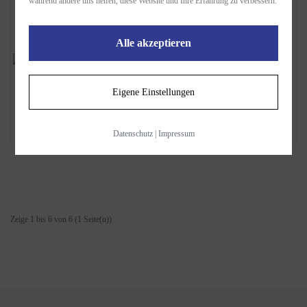
während andere uns helfen, diese Website und Ihre Erfahrung zu verbessern.
5.890,00€
Alle akzeptieren
Geprüfter/Geprüfte Fachwirt/in für Logistiksyst...
Eigene Einstellungen
3.790,00€
Datenschutz
|
Impressum
Zeige 1 bis 6 von 6 (1 Seite(n))